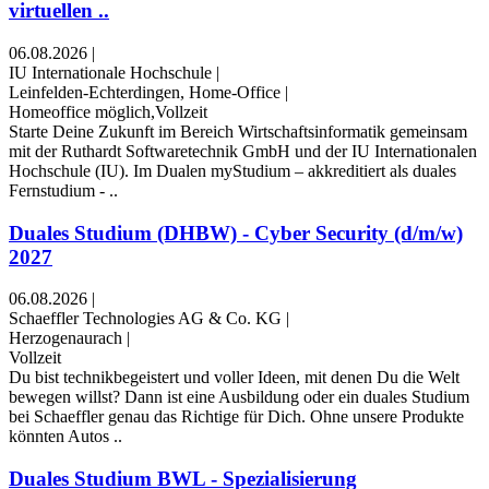
virtuellen ..
06.08.2026
|
IU Internationale Hochschule
|
Leinfelden-Echterdingen, Home-Office
|
Homeoffice möglich,Vollzeit
Starte Deine Zukunft im Bereich Wirtschaftsinformatik gemeinsam
mit der Ruthardt Softwaretechnik GmbH und der IU Internationalen
Hochschule (IU). Im Dualen myStudium – akkreditiert als duales
Fernstudium - ..
Duales Studium (DHBW) - Cyber Security (d/m/w)
2027
06.08.2026
|
Schaeffler Technologies AG & Co. KG
|
Herzogenaurach
|
Vollzeit
Du bist technikbegeistert und voller Ideen, mit denen Du die Welt
bewegen willst? Dann ist eine Ausbildung oder ein duales Studium
bei Schaeffler genau das Richtige für Dich. Ohne unsere Produkte
könnten Autos ..
Duales Studium BWL - Spezialisierung