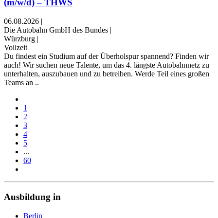
(m/w/d) – THWS
06.08.2026
|
Die Autobahn GmbH des Bundes
|
Würzburg
|
Vollzeit
Du findest ein Studium auf der Überholspur spannend? Finden wir
auch! Wir suchen neue Talente, um das 4. längste Autobahn­netz zu
unterhalten, auszubauen und zu betreiben. Werde Teil eines großen
Teams an ..
1
2
3
4
5
...
60
Ausbildung in
Berlin