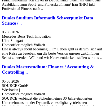
Franchisenehmer von clever fit Deutschland, bieten wir eine duale
Ausbildung zum Sport- und Fitnesskaufmann/-frau (IHK) inkl.
Professional Fitnesscoach ..
Duales Studium Informatik Schwerpunkt Data
Science / ..
05.08.2026
|
Mercedes-Benz Tech Innovation
|
Ulm, Stuttgart
|
Homeoffice möglich,Vollzeit
Life is always about becoming… Im Leben geht es darum, sich auf
eine Reise zu begeben, um die beste Version unseres zukünftigen
Selbst zu werden. Während wir Neues entdecken, stellen wir uns ..
Duales Masterstudium: Finance / Accounting &
Controlling ..
05.08.2026
|
SOURCE GmbH
|
Wiesbaden
|
Homeoffice möglich,Vollzeit
SOURCE verbindet die Sicherheit eines 30 Jahre etablierten
Unternehmens mit der Dynamik eines digital getriebenen