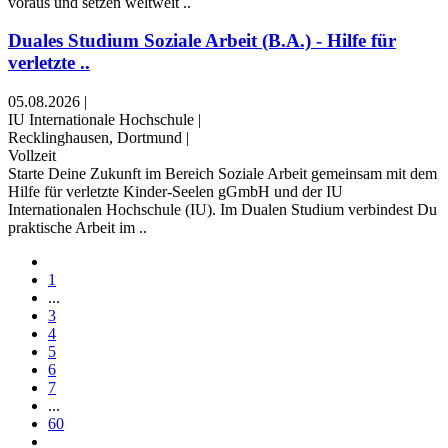
voraus und setzen weltweit ..
Duales Studium Soziale Arbeit (B.A.) - Hilfe für
verletzte ..
05.08.2026
|
IU Internationale Hochschule
|
Recklinghausen, Dortmund
|
Vollzeit
Starte Deine Zukunft im Bereich Soziale Arbeit gemeinsam mit dem
Hilfe für verletzte Kinder-Seelen gGmbH und der IU
Internationalen Hochschule (IU). Im Dualen Studium verbindest Du
praktische Arbeit im ..
1
...
3
4
5
6
7
...
60