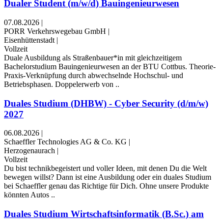
Dualer Student (m/w/d) Bauingenieurwesen
07.08.2026
|
PORR Verkehrswegebau GmbH
|
Eisenhüttenstadt
|
Vollzeit
Duale Ausbildung als Straßenbauer*in mit gleichzeitigem
Bachelorstudium Bauingenieurwesen an der BTU Cottbus. Theorie-
Praxis-Verknüpfung durch abwechselnde Hochschul- und
Betriebsphasen. Doppelerwerb von ..
Duales Studium (DHBW) - Cyber Security (d/m/w)
2027
06.08.2026
|
Schaeffler Technologies AG & Co. KG
|
Herzogenaurach
|
Vollzeit
Du bist technikbegeistert und voller Ideen, mit denen Du die Welt
bewegen willst? Dann ist eine Ausbildung oder ein duales Studium
bei Schaeffler genau das Richtige für Dich. Ohne unsere Produkte
könnten Autos ..
Duales Studium Wirtschaftsinformatik (B.Sc.) am