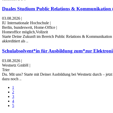
Duales Studium Public Relations & Kommunikation (
03.08.2026
|
IU Internationale Hochschule
|
Berlin, bundesweit, Home-Office
|
Homeoffice möglich,Vollzeit
Starte Deine Zukunft im Bereich Public Relations & Kommunikatio
akkreditiert als ..
Schulabsolvent*in für Ausbildung zum*zur Elektronik
03.08.2026
|
Westnetz GmbH
|
Trier
Du. Mit uns? Starte mit Deiner Ausbildung bei Westnetz durch – jet
dazu noch ..
1
2
3
4
5