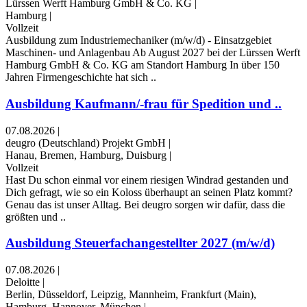
Lürssen Werft Hamburg GmbH & Co. KG
|
Hamburg
|
Vollzeit
Ausbildung zum Industriemechaniker (m/w/d) - Einsatzgebiet
Maschinen- und Anlagenbau Ab August 2027 bei der Lürssen Werft
Hamburg GmbH & Co. KG am Standort Hamburg In über 150
Jahren Firmengeschichte hat sich ..
Ausbildung Kaufmann/-frau für Spedition und ..
07.08.2026
|
deugro (Deutschland) Projekt GmbH
|
Hanau, Bremen, Hamburg, Duisburg
|
Vollzeit
Hast Du schon einmal vor einem riesigen Windrad gestanden und
Dich gefragt, wie so ein Koloss überhaupt an seinen Platz kommt?
Genau das ist unser Alltag. Bei deugro sorgen wir dafür, dass die
größten und ..
Ausbildung Steuerfachangestellter 2027 (m/w/d)
07.08.2026
|
Deloitte
|
Berlin, Düsseldorf, Leipzig, Mannheim, Frankfurt (Main),
Hamburg, Hannover, München
|