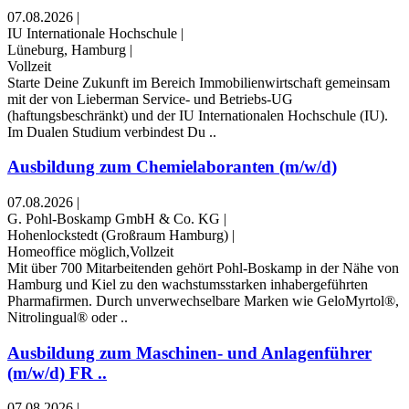
07.08.2026
|
IU Internationale Hochschule
|
Lüneburg, Hamburg
|
Vollzeit
Starte Deine Zukunft im Bereich Immobilienwirtschaft gemeinsam
mit der von Lieberman Service- und Betriebs-UG
(haftungsbeschränkt) und der IU Internationalen Hochschule (IU).
Im Dualen Studium verbindest Du ..
Ausbildung zum Chemielaboranten (m/w/d)
07.08.2026
|
G. Pohl-Boskamp GmbH & Co. KG
|
Hohenlockstedt (Großraum Hamburg)
|
Homeoffice möglich,Vollzeit
Mit über 700 Mitarbeitenden gehört Pohl-Boskamp in der Nähe von
Hamburg und Kiel zu den wachstumsstarken inhabergeführten
Pharmafirmen. Durch unverwechselbare Marken wie GeloMyrtol®,
Nitrolingual® oder ..
Ausbildung zum Maschinen- und Anlagenführer
(m/w/d) FR ..
07.08.2026
|