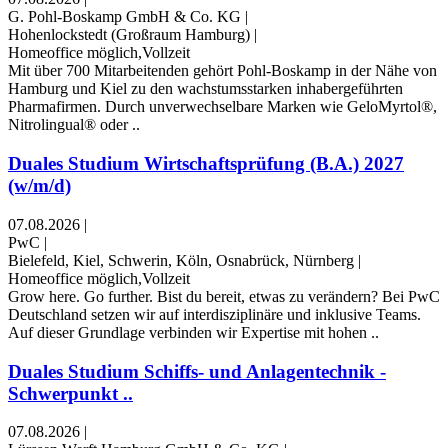
G. Pohl-Boskamp GmbH & Co. KG
|
Hohenlockstedt (Großraum Hamburg)
|
Homeoffice möglich,Vollzeit
Mit über 700 Mitarbeitenden gehört Pohl-Boskamp in der Nähe von
Hamburg und Kiel zu den wachstumsstarken inhabergeführten
Pharmafirmen. Durch unverwechselbare Marken wie GeloMyrtol®,
Nitrolingual® oder ..
Duales Studium Wirtschaftsprüfung (B.A.) 2027
(w/m/d)
07.08.2026
|
PwC
|
Bielefeld, Kiel, Schwerin, Köln, Osnabrück, Nürnberg
|
Homeoffice möglich,Vollzeit
Grow here. Go further. ​Bist du bereit, etwas zu verändern? Bei PwC
Deutschland setzen wir auf interdisziplinäre und inklusive Teams.
Auf dieser Grundlage verbinden wir Expertise mit hohen ..
Duales Studium Schiffs- und Anlagentechnik -
Schwerpunkt ..
07.08.2026
|