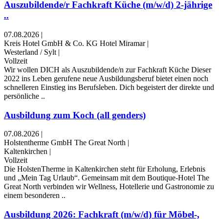
Auszubildende/r Fachkraft Küche (m/w/d) 2-jährige
..
07.08.2026
|
Kreis Hotel GmbH & Co. KG Hotel Miramar
|
Westerland / Sylt
|
Vollzeit
Wir wollen DICH als Auszubildende/n zur Fachkraft Küche Dieser
2022 ins Leben gerufene neue Ausbildungsberuf bietet einen noch
schnelleren Einstieg ins Berufsleben. Dich begeistert der direkte und
persönliche ..
Ausbildung zum Koch (all genders)
07.08.2026
|
Holstentherme GmbH The Great North
|
Kaltenkirchen
|
Vollzeit
Die HolstenTherme in Kaltenkirchen steht für Erholung, Erlebnis
und „Mein Tag Urlaub“. Gemeinsam mit dem Boutique-Hotel The
Great North verbinden wir Wellness, Hotellerie und Gastronomie zu
einem besonderen ..
Ausbildung 2026: Fachkraft (m/w/d) für Möbel-,