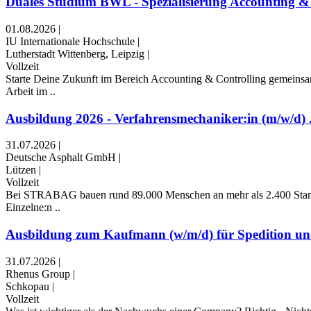
Duales Studium BWL - Spezialisierung Accounting & 
01.08.2026
|
IU Internationale Hochschule
|
Lutherstadt Wittenberg, Leipzig
|
Vollzeit
Starte Deine Zukunft im Bereich Accounting & Controlling gemeins
Arbeit im ..
Ausbildung 2026 - Verfahrensmechaniker:in (m/w/d) .
31.07.2026
|
Deutsche Asphalt GmbH
|
Lützen
|
Vollzeit
Bei STRABAG bauen rund 89.000 Menschen an mehr als 2.400 Standorte
Einzelne:n ..
Ausbildung zum Kaufmann (w/m/d) für Spedition und
31.07.2026
|
Rhenus Group
|
Schkopau
|
Vollzeit