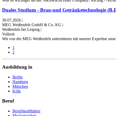
Was ist wichtiger als der Nachwuchs einer Company? Richtig - Nichts
Duales Studium - Brau-und Getränketechnologie (B.En
30.07.2026
|
MEG Weißenfels GmbH & Co. KG
|
Weißenfels bei Leipzig
|
Vollzeit
Wir von der MEG Weißenfels unterstützen mit unserer Expertise unsere
1
2
Ausbildung in
Berlin
Hamburg
München
Köln
Beruf
Berufskraftfahrer
Mechatroniker