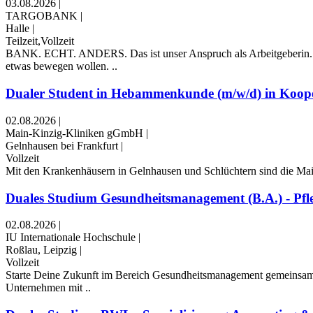
03.08.2026
|
TARGOBANK
|
Halle
|
Teilzeit,Vollzeit
BANK. ECHT. ANDERS. Das ist unser Anspruch als Arbeitgeberin. Wi
etwas bewegen wollen. ..
Dualer Student in Hebammenkunde (m/w/d) in Kooper
02.08.2026
|
Main-Kinzig-Kliniken gGmbH
|
Gelnhausen bei Frankfurt
|
Vollzeit
Mit den Krankenhäusern in Gelnhausen und Schlüchtern sind die Main
Duales Studium Gesundheitsmanagement (B.A.) - Pfleg
02.08.2026
|
IU Internationale Hochschule
|
Roßlau, Leipzig
|
Vollzeit
Starte Deine Zukunft im Bereich Gesundheitsmanagement gemeinsam m
Unternehmen mit ..