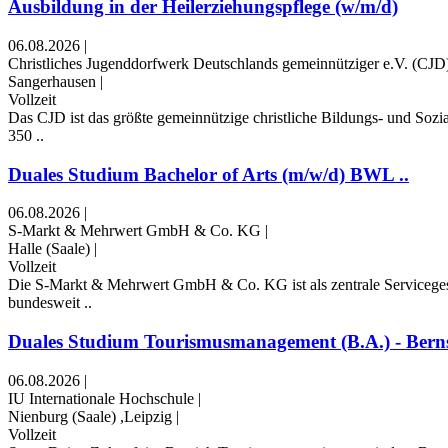
Ausbildung in der Heilerziehungspflege (w/m/d)
06.08.2026
|
Christliches Jugenddorfwerk Deutschlands gemeinnütziger e.V. (CJD
Sangerhausen
|
Vollzeit
Das CJD ist das größte gemeinnützige christliche Bildungs- und Soz
350 ..
Duales Studium Bachelor of Arts (m/w/d) BWL ..
06.08.2026
|
S-Markt & Mehrwert GmbH & Co. KG
|
Halle (Saale)
|
Vollzeit
Die S-Markt & Mehrwert GmbH & Co. KG ist als zentrale Servicegesel
bundesweit ..
Duales Studium Tourismusmanagement (B.A.) - Berns
06.08.2026
|
IU Internationale Hochschule
|
Nienburg (Saale) ,Leipzig
|
Vollzeit