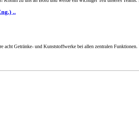
! Komm zu uns an Bord und werde ein wichtiger Teil unseres Teams. Da
g.) ..
 acht Getränke- und Kunststoffwerke bei allen zentralen Funktionen. U