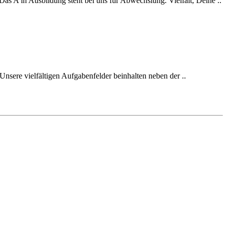
s A in Ausbildung steht bei uns für Abwechslung. Vielfalt, Deine ..
nsere vielfältigen Aufgabenfelder beinhalten neben der ..