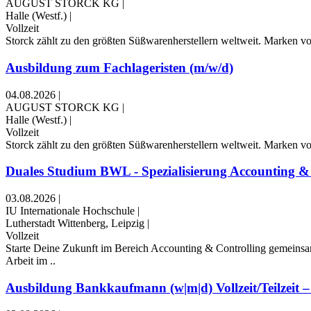
AUGUST STORCK KG
|
Halle (Westf.)
|
Vollzeit
Storck zählt zu den größten Süßwarenherstellern weltweit. Marken v
Ausbildung zum Fachlageristen (m/w/d)
04.08.2026
|
AUGUST STORCK KG
|
Halle (Westf.)
|
Vollzeit
Storck zählt zu den größten Süßwarenherstellern weltweit. Marken v
Duales Studium BWL - Spezialisierung Accounting & 
03.08.2026
|
IU Internationale Hochschule
|
Lutherstadt Wittenberg, Leipzig
|
Vollzeit
Starte Deine Zukunft im Bereich Accounting & Controlling gemeins
Arbeit im ..
Ausbildung Bankkaufmann (w|m|d) Vollzeit/Teilzeit – 