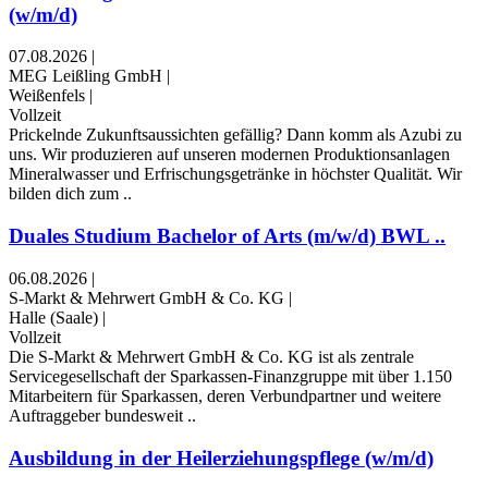
(w/m/d)
07.08.2026
|
MEG Leißling GmbH
|
Weißenfels
|
Vollzeit
Prickelnde Zukunftsaussichten gefällig? Dann komm als Azubi zu
uns. Wir produzieren auf unseren modernen Produktionsanlagen
Mineralwasser und Erfrischungsgetränke in höchster Qualität. Wir
bilden dich zum ..
Duales Studium Bachelor of Arts (m/w/d) BWL ..
06.08.2026
|
S-Markt & Mehrwert GmbH & Co. KG
|
Halle (Saale)
|
Vollzeit
Die S-Markt & Mehrwert GmbH & Co. KG ist als zentrale
Servicegesellschaft der Sparkassen-Finanzgruppe mit über 1.150
Mitarbeitern für Sparkassen, deren Verbundpartner und weitere
Auftraggeber bundesweit ..
Ausbildung in der Heilerziehungspflege (w/m/d)