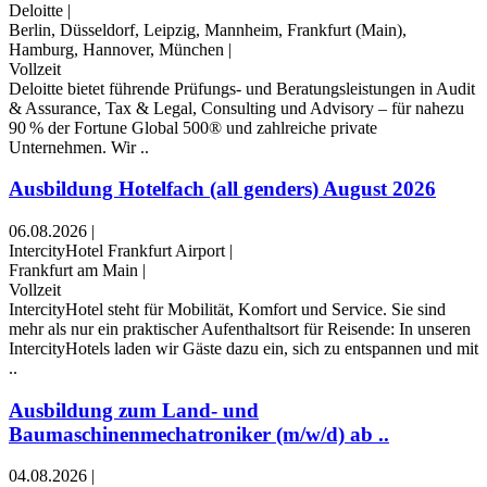
Deloitte
|
Berlin, Düsseldorf, Leipzig, Mannheim, Frankfurt (Main),
Hamburg, Hannover, München
|
Vollzeit
Deloitte bietet führende Prüfungs- und Beratungsleistungen in Audit
& Assurance, Tax & Legal, Consulting und Advisory – für nahezu
90 % der Fortune Global 500® und zahlreiche private
Unternehmen. Wir ..
Ausbildung Hotelfach (all genders) August 2026
06.08.2026
|
IntercityHotel Frankfurt Airport
|
Frankfurt am Main
|
Vollzeit
IntercityHotel steht für Mobilität, Komfort und Service. Sie sind
mehr als nur ein praktischer Aufenthaltsort für Reisende: In unseren
IntercityHotels laden wir Gäste dazu ein, sich zu entspannen und mit
..
Ausbildung zum Land- und
Baumaschinenmechatroniker (m/w/d) ab ..
04.08.2026
|